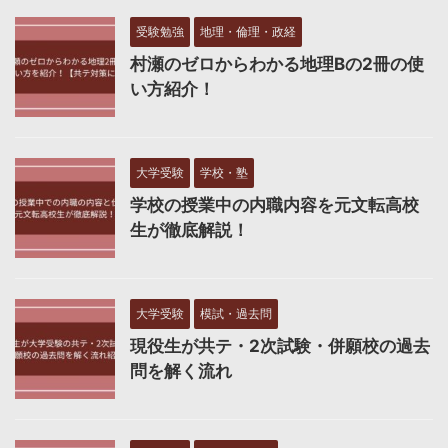
受験勉強
地理・倫理・政経
村瀬のゼロからわかる地理Bの2冊の使
い方紹介！
大学受験
学校・塾
学校の授業中の内職内容を元文転高校
生が徹底解説！
大学受験
模試・過去問
現役生が共テ・2次試験・併願校の過去
問を解く流れ