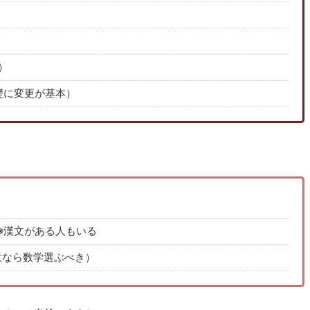
）
礎に変更が基本）
※漢文がある人もいる
意なら数学選ぶべき）