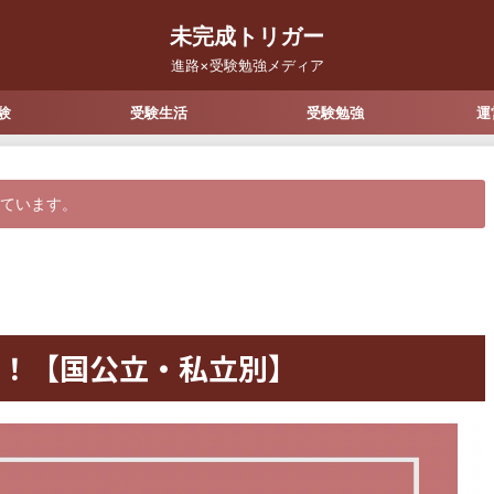
未完成トリガー
進路×受験勉強メディア
験
受験生活
受験勉強
運
しています。
！【国公立・私立別】