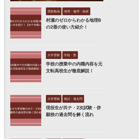
受験勉強
地理・倫理・政経
村瀬のゼロからわかる地理B
の2冊の使い方紹介！
大学受験
学校・塾
学校の授業中の内職内容を元
文転高校生が徹底解説！
大学受験
模試・過去問
現役生が共テ・2次試験・併
願校の過去問を解く流れ