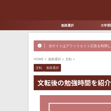
進路選択
大学受
当サイトはアフィリエイト広告を利用
HOME
>
進路選択
>
文転
>
文転
進路選択
文転後の勉強時間を紹介