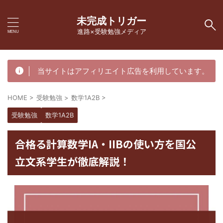
未完成トリガー
進路×受験勉強メディア
当サイトはアフィリエイト広告を利用しています。
HOME
>
受験勉強
>
数学1A2B
>
受験勉強
数学1A2B
合格る計算数学IA・IIBの使い方を国公
立文系学生が徹底解説！