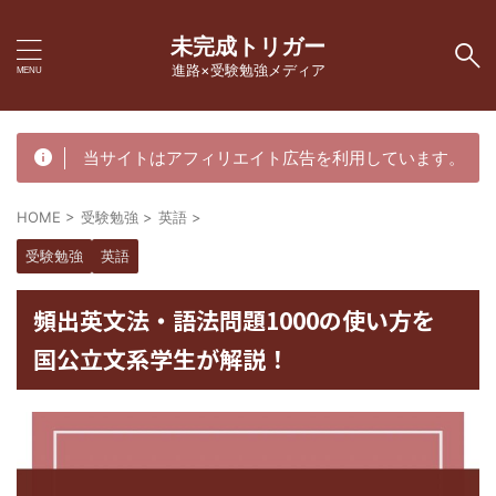
未完成トリガー
進路×受験勉強メディア
当サイトはアフィリエイト広告を利用しています。
HOME
>
受験勉強
>
英語
>
受験勉強
英語
頻出英文法・語法問題1000の使い方を
国公立文系学生が解説！